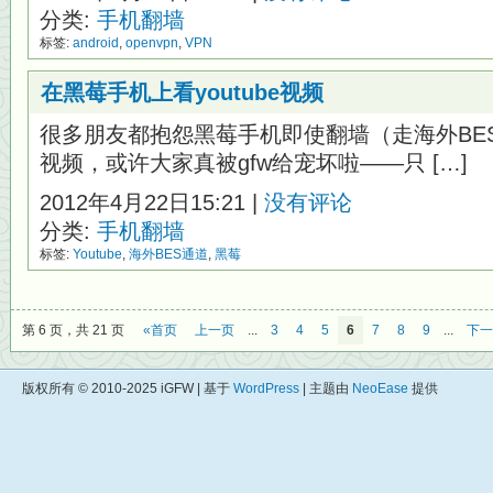
分类:
手机翻墙
标签:
android
,
openvpn
,
VPN
在黑莓手机上看youtube视频
很多朋友都抱怨黑莓手机即使翻墙（走海外BES通
视频，或许大家真被gfw给宠坏啦——只 […]
2012年4月22日15:21 |
没有评论
分类:
手机翻墙
标签:
Youtube
,
海外BES通道
,
黑莓
第 6 页，共 21 页
«首页
上一页
...
3
4
5
6
7
8
9
...
下一
版权所有 © 2010-2025 iGFW | 基于
WordPress
| 主题由
NeoEase
提供