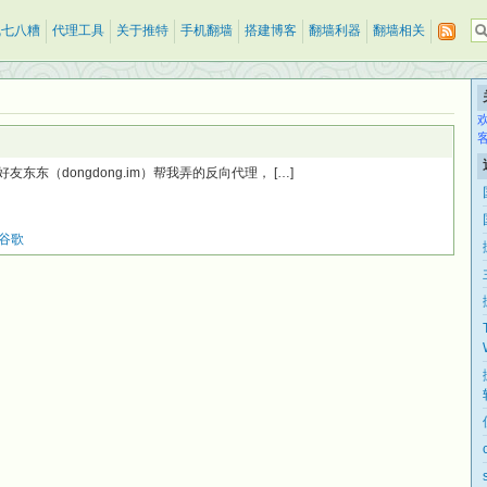
乱七八糟
代理工具
关于推特
手机翻墙
搭建博客
翻墙利器
翻墙相关
这是好友东东（dongdong.im）帮我弄的反向代理， […]
谷歌