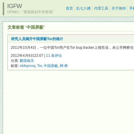
IGFW
首页
乱七八糟
代理工具
关于推特
手
GFW曰：“爱我就别不伤害我”
文章标签 ‘中国屏蔽’
研究人员揭开中国屏蔽Tor的诡计
2011年10月4日，一位中国Tor用户在Tor bug tracker上报告说，未公开网桥
2012年4月6日22:07 |
11 条评论
分类:
翻墙相关
标签:
obfsproxy
,
Tor
,
中国屏蔽
,
网 桥