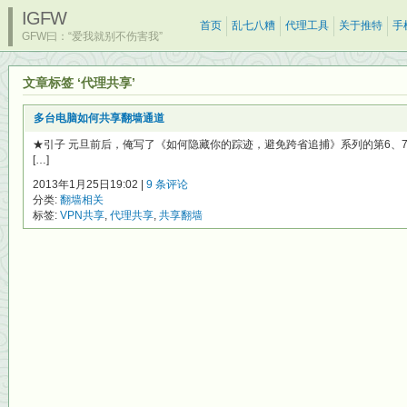
IGFW
首页
乱七八糟
代理工具
关于推特
手
GFW曰：“爱我就别不伤害我”
文章标签 ‘代理共享’
多台电脑如何共享翻墙通道
★引子 元旦前后，俺写了《如何隐藏你的踪迹，避免跨省追捕》系列的第6、7
[…]
2013年1月25日19:02 |
9 条评论
分类:
翻墙相关
标签:
VPN共享
,
代理共享
,
共享翻墙