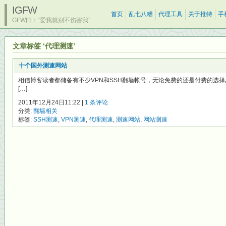
IGFW
首页
乱七八糟
代理工具
关于推特
手
GFW曰：“爱我就别不伤害我”
文章标签 ‘代理测速’
十个国外测速网站
相信博客读者都储备有不少VPN和SSH翻墙帐号，无论免费的还是付费的选择
[…]
2011年12月24日11:22 |
1 条评论
分类:
翻墙相关
标签:
SSH测速
,
VPN测速
,
代理测速
,
测速网站
,
网站测速