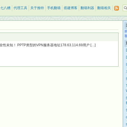
乱七八糟
代理工具
关于推特
手机翻墙
搭建博客
翻墙利器
翻墙相关
！ PPTP类型的VPN服务器地址178.63.114.69用户 […]