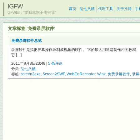
IGFW
首页
乱七八糟
代理工具
关于推特
手
GFW曰：“爱我就别不伤害我”
文章标签 ‘免费录屏软件’
免费录屏软件总览
录屏软件是指把屏幕操作录制成视频的软件。 它的最大用途是制作相关教程。
它 […]
2011年8月8日23:48 |
5 条评论
分类:
乱七八糟
标签:
screen2exe
,
Screen2SWF
,
WebEx Recorder
,
Wink
,
免费录屏软件
,
录屏