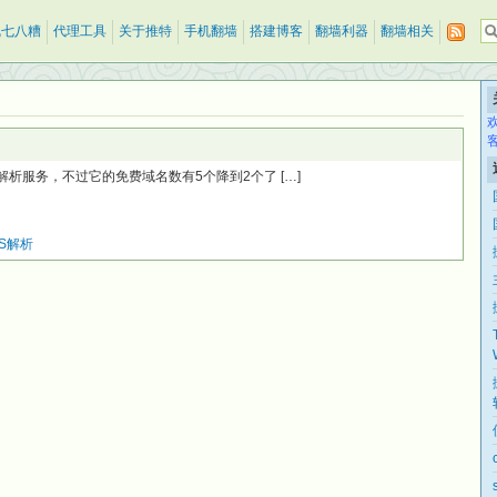
乱七八糟
代理工具
关于推特
手机翻墙
搭建博客
翻墙利器
翻墙相关
的免费dns解析服务，不过它的免费域名数有5个降到2个了 […]
S解析