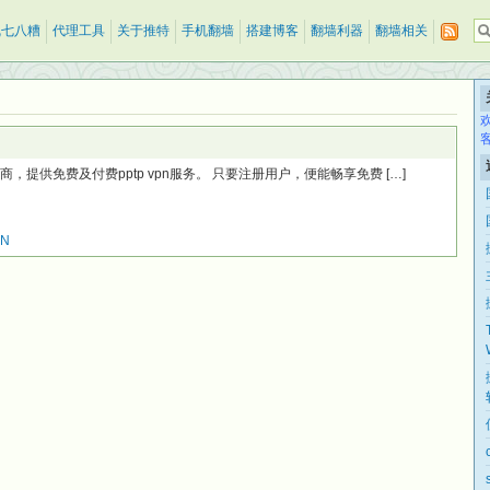
乱七八糟
代理工具
关于推特
手机翻墙
搭建博客
翻墙利器
翻墙相关
，提供免费及付费pptp vpn服务。 只要注册用户，便能畅享免费 […]
N