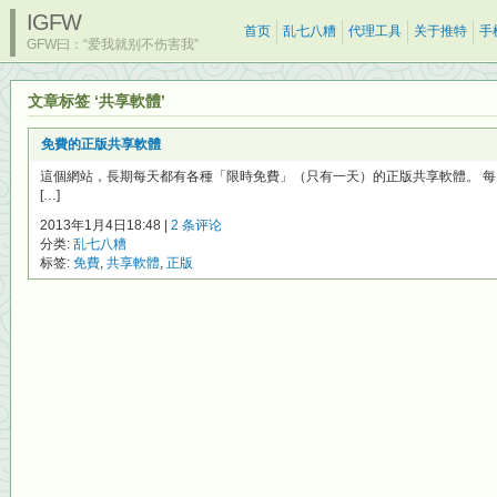
IGFW
首页
乱七八糟
代理工具
关于推特
手
GFW曰：“爱我就别不伤害我”
文章标签 ‘共享軟體’
免費的正版共享軟體
這個網站，長期每天都有各種「限時免費」（只有一天）的正版共享軟體。 每
[…]
2013年1月4日18:48 |
2 条评论
分类:
乱七八糟
标签:
免費
,
共享軟體
,
正版