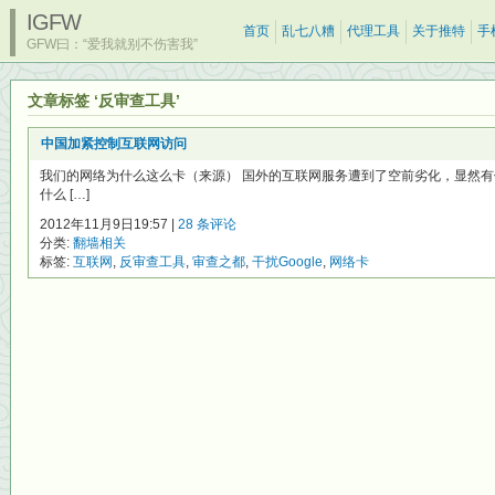
IGFW
首页
乱七八糟
代理工具
关于推特
手
GFW曰：“爱我就别不伤害我”
文章标签 ‘反审查工具’
中国加紧控制互联网访问
我们的网络为什么这么卡（来源） 国外的互联网服务遭到了空前劣化，显然
什么 […]
2012年11月9日19:57 |
28 条评论
分类:
翻墙相关
标签:
互联网
,
反审查工具
,
审查之都
,
干扰Google
,
网络卡