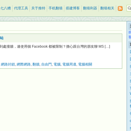
乱七八糟
代理工具
关于推特
手机翻墙
搭建博客
翻墙利器
翻墙相关
網站
牆，連使用個 Facebook 都被限制？擔心跟台灣的朋友聊 MS […]
,
網路封鎖
,
網際網路
,
翻牆
,
自由門
,
電腦
,
電腦周邊
,
電腦相關