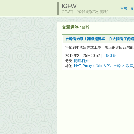
IGFW
首页
GFW曰：“爱我就别不伤害我”
文章标签 ‘台幹’
台幹看過來！翻牆超簡單 – 在大陸看任何
害怕到中國出差或工作，想上網連回台灣卻到處撞
2012年2月25日20:52 |
6 条评论
分类:
翻墙相关
标签:
NAT
,
Proxy
,
uffalo
,
VPN
,
台幹
,
小教室