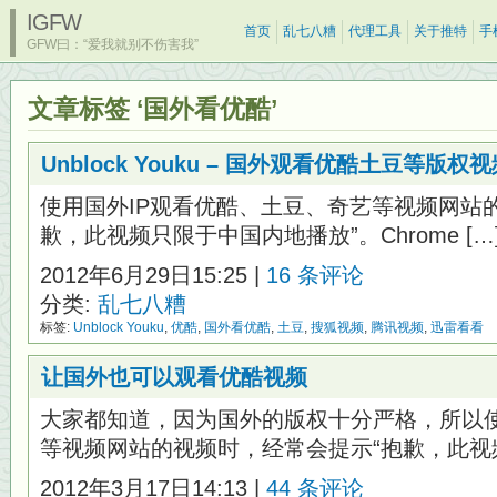
IGFW
首页
乱七八糟
代理工具
关于推特
手
GFW曰：“爱我就别不伤害我”
文章标签 ‘国外看优酷’
Unblock Youku – 国外观看优酷土豆等版权
使用国外IP观看优酷、土豆、奇艺等视频网站
歉，此视频只限于中国内地播放”。Chrome […
2012年6月29日15:25 |
16 条评论
分类:
乱七八糟
标签:
Unblock Youku
,
优酷
,
国外看优酷
,
土豆
,
搜狐视频
,
腾讯视频
,
迅雷看看
让国外也可以观看优酷视频
大家都知道，因为国外的版权十分严格，所以使
等视频网站的视频时，经常会提示“抱歉，此视频 
2012年3月17日14:13 |
44 条评论