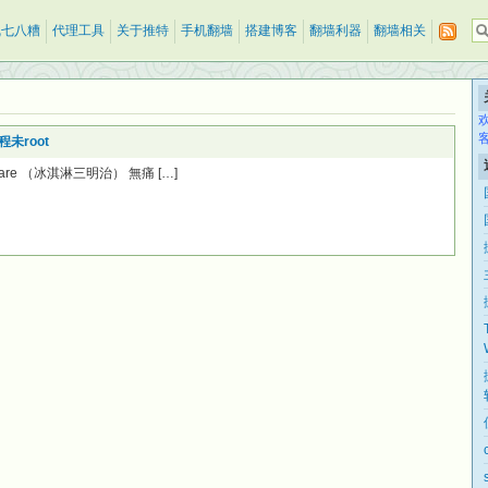
乱七八糟
代理工具
关于推特
手机翻墙
搭建博客
翻墙利器
翻墙相关
程未root
 software （冰淇淋三明治） 無痛 […]