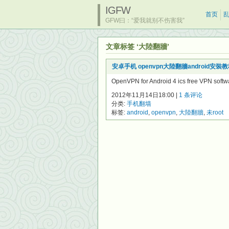
IGFW
首页
GFW曰：“爱我就别不伤害我”
文章标签 ‘大陸翻牆’
安卓手机 openvpn大陸翻牆android安裝教
OpenVPN for Android 4 ics free VPN
2012年11月14日18:00 |
1 条评论
分类:
手机翻墙
标签:
android
,
openvpn
,
大陸翻牆
,
未root