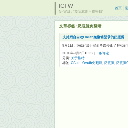
IGFW
首页
GFW曰：“爱我就别不伤害我”
文章标签 ‘奶瓶腿免翻墙’
支持后台自动OAuth免翻墙登录的奶瓶腿
9月1日，twitter出于安全考虑停止了Twitte
2010年9月2日10:32 |
1 条评论
分类:
关于推特
标签:
OAuth
,
OAuth免翻墙
,
奶瓶腿
,
奶瓶腿O