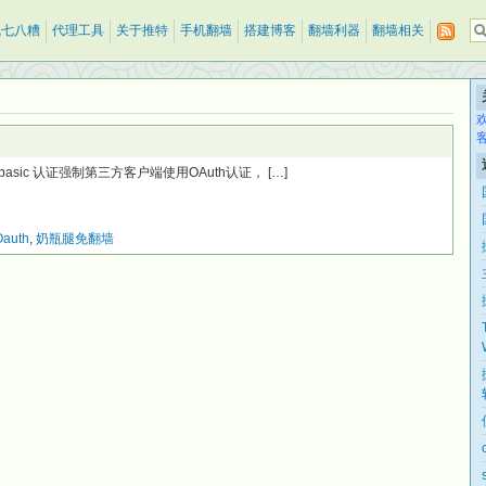
乱七八糟
代理工具
关于推特
手机翻墙
搭建博客
翻墙利器
翻墙相关
r basic 认证强制第三方客户端使用OAuth认证， […]
auth
,
奶瓶腿免翻墙