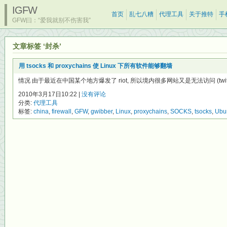
IGFW
首页
乱七八糟
代理工具
关于推特
手
GFW曰：“爱我就别不伤害我”
文章标签 ‘封杀’
用 tsocks 和 proxychains 使 Linux 下所有软件能够翻墙
情况 由于最近在中国某个地方爆发了 riot, 所以境内很多网站又是无法访问 (twitter.
2010年3月17日10:22 |
没有评论
分类:
代理工具
标签:
china
,
firewall
,
GFW
,
gwibber
,
Linux
,
proxychains
,
SOCKS
,
tsocks
,
Ubu