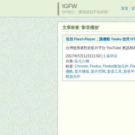
IGFW
首页
GFW曰：“爱我就别不伤害我”
文章标签 ‘影音播放’
告別 Flash Player，讓優酷 Youku 使
台灣使用者對於影片平台 YouTube 應
2017年5月12日11:02 |
1 条评论
分类:
乱七八糟
标签:
Chrome
,
Firefox
,
Firefox附加元件
,
Fl
優酷
,
影片播放
,
影片空間
,
影音工具
,
影音平
附加元件