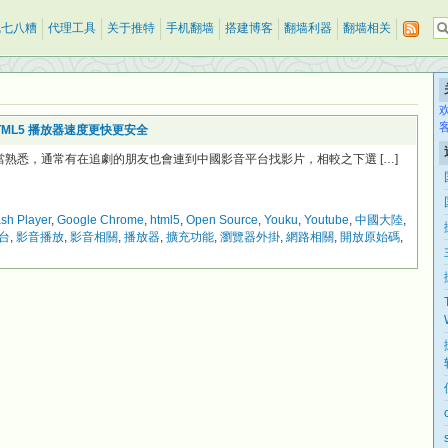
乱七八糟
代理工具
关于推特
手机翻墙
搭建博客
翻墙利器
翻墙相关
用 HTML5 播放器速度更快更安全
該相當熟悉，通常有在追劇的朋友也會連到中國影音平台找影片，相較之下選 […]
ash Player
,
Google Chrome
,
html5
,
Open Source
,
Youku
,
Youtube
,
中國大陸
,
台
,
影音播放
,
影音相關
,
播放器
,
擴充功能
,
瀏覽器外掛
,
網路相關
,
開放原始碼
,