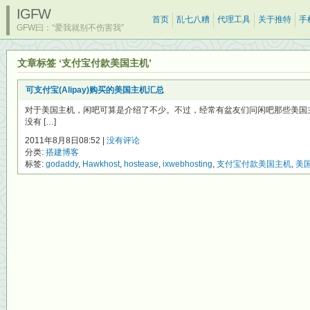
IGFW
首页
乱七八糟
代理工具
关于推特
手
GFW曰：“爱我就别不伤害我”
文章标签 ‘支付宝付款美国主机’
可支付宝(Alipay)购买的美国主机汇总
对于美国主机，闲吧可算是介绍了不少。不过，经常有盆友们问闲吧那些美国
没有 […]
2011年8月8日08:52 |
没有评论
分类:
搭建博客
标签:
godaddy
,
Hawkhost
,
hostease
,
ixwebhosting
,
支付宝付款美国主机
,
美