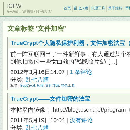
IGFW
首页
乱七八糟
代理工具
关于推特
手
GFW曰：“爱我就别不伤害我”
文章标签 ‘文件加密’
TrueCrypt个人隐私保护利器，文件加密法
前一阵互联网出了一件新鲜事，有人通过某个
到他拍摄的一些女白领的”私隐照片&# […]
2012年3月16日14:07 |
1 条评论
分类:
乱七八糟
标签:
TrueCrypt
,
教程
,
文件加密
,
特色工具
TrueCrypt——文件加密的法宝
本帖墙内镜像： http://blog.csdn.net/program_th
2011年5月19日10:04 |
没有评论
分类:
乱七八糟