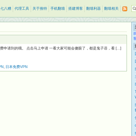
乱七八糟
代理工具
关于推特
手机翻墙
搭建博客
翻墙利器
翻墙相关
免费申请到的哦。 点击马上申请 一看大家可能会傻眼了，都是鬼子语，看 […]
PN
,
日本免费VPN