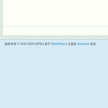
版权所有 © 2010-2025 iGFW | 基于
WordPress
| 主题由
NeoEase
提供