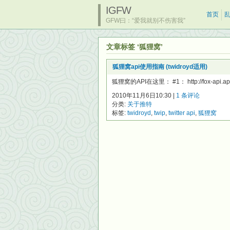
IGFW
首页
GFW曰：“爱我就别不伤害我”
文章标签 ‘狐狸窝’
狐狸窝api使用指南 (twidroyd适用)
狐狸窝的API在这里： #1： http://fox-api.apps
2010年11月6日10:30 |
1 条评论
分类:
关于推特
标签:
twidroyd
,
twip
,
twitter api
,
狐狸窝