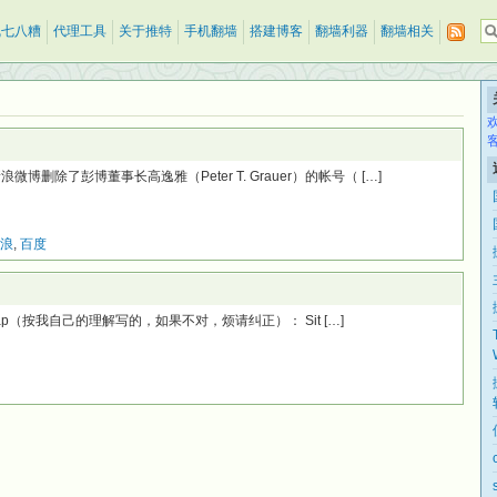
乱七八糟
代理工具
关于推特
手机翻墙
搭建博客
翻墙利器
翻墙相关
删除了彭博董事长高逸雅（Peter T. Grauer）的帐号（ […]
浪
,
百度
emap（按我自己的理解写的，如果不对，烦请纠正）： Sit […]