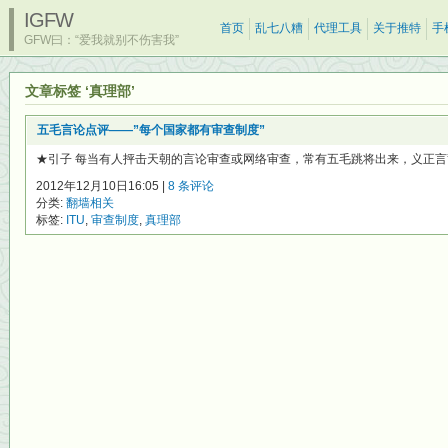
IGFW
首页
乱七八糟
代理工具
关于推特
手
GFW曰：“爱我就别不伤害我”
文章标签 ‘真理部’
五毛言论点评——”每个国家都有审查制度”
★引子 每当有人抨击天朝的言论审查或网络审查，常有五毛跳将出来，义正言辞
2012年12月10日16:05 |
8 条评论
分类:
翻墙相关
标签:
ITU
,
审查制度
,
真理部