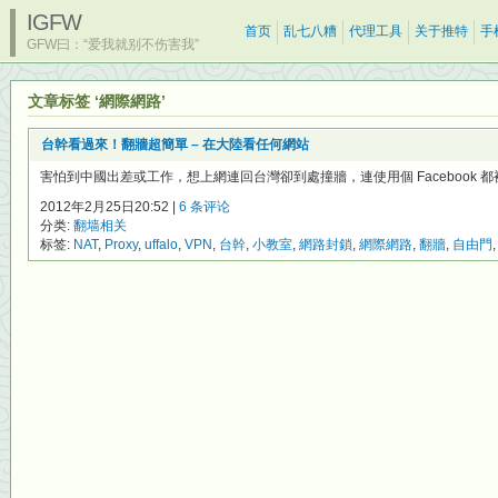
IGFW
首页
乱七八糟
代理工具
关于推特
手
GFW曰：“爱我就别不伤害我”
文章标签 ‘網際網路’
台幹看過來！翻牆超簡單 – 在大陸看任何網站
害怕到中國出差或工作，想上網連回台灣卻到處撞牆，連使用個 Facebook 都被
2012年2月25日20:52 |
6 条评论
分类:
翻墙相关
标签:
NAT
,
Proxy
,
uffalo
,
VPN
,
台幹
,
小教室
,
網路封鎖
,
網際網路
,
翻牆
,
自由門