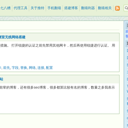
乱七八糟
代理工具
关于推特
手机翻墙
搭建博客
翻墙利器
翻墙相关
园寝室无线网络搭建
备措施。 打开锐捷的认证之前先禁用其他网卡，然后再使用锐捷进行认证。 用
卡
,
前先
,
字段
,
替换
,
网络
,
连接
,
配置
站
前辈的博客，还有很多seo博客，很多都算比较有名的博客，数量之多我表示