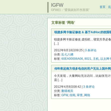
IGFW
首页
GFW曰：“爱我就别不伤害我”
文章标签 ‘网络’
锐捷多网卡验证修改 & 基于AdHoc的校
锐捷多网卡验证修改 虚拟机，寝室共享必
[…]
2012年9月18日09:25 |
3 条评论
分类:
乱七八糟
标签:
60EA00006A06
,
8021
,
主机
,
以太网
传昨夜起南方很多电信的用户无法上国外网
今天发现，大量网站无法访问，比如张无计
震 […]
2012年4月8日08:42 |
3 条评论
分类:
翻墙相关
标签:
GFW
,
传闻
,
审查
,
网络