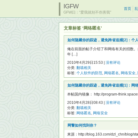
IGFW
首页
GFW曰：“爱我就别不伤害我”
文章标签 ‘网络匿名’
如何隐藏你的踪迹，避免跨省追捕[2]：个
俺在前面的帖子介绍了和网络有关的招数。
年 […]
2010年4月29日15:53 |
没有评论
分类:
翻墙相关
标签:
个人软件的防范
,
网络匿名
,
网络安全
,
如何隐藏你的踪迹，避免跨省追捕[1]：网
本帖国内镜像： http://program-think.spaces.l
2010年4月28日08:43 |
没有评论
分类:
翻墙相关
标签:
网络匿名
,
网络安全
网警如何找到你？
来源：http://blog.163.com/dzl_chn/blog/st