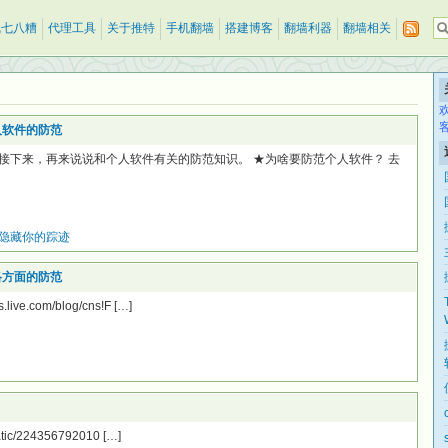
乱七八糟
代理工具
关于推特
手机翻墙
搭建博客
翻墙利器
翻墙相关
人软件的防范
接下来，再来说说和个人软件有关的防范知识。 ★为啥要防范个人软件？ 去
隐藏你的踪迹
络方面的防范
ive.com/blog/cns!F […]
atic/224356792010 […]