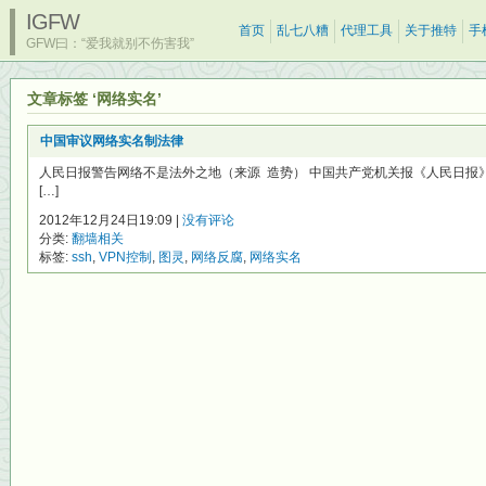
IGFW
首页
乱七八糟
代理工具
关于推特
手
GFW曰：“爱我就别不伤害我”
文章标签 ‘网络实名’
中国审议网络实名制法律
人民日报警告网络不是法外之地（来源 造势） 中国共产党机关报《人民日报
[…]
2012年12月24日19:09 |
没有评论
分类:
翻墙相关
标签:
ssh
,
VPN控制
,
图灵
,
网络反腐
,
网络实名