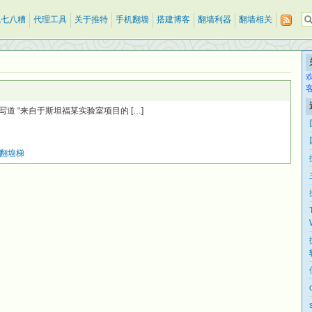
乱七八糟
代理工具
关于推特
手机翻墙
搭建博客
翻墙利器
翻墙相关
nrut 写道 “来自于斯坦福某实验室项目的 […]
翻墙梯