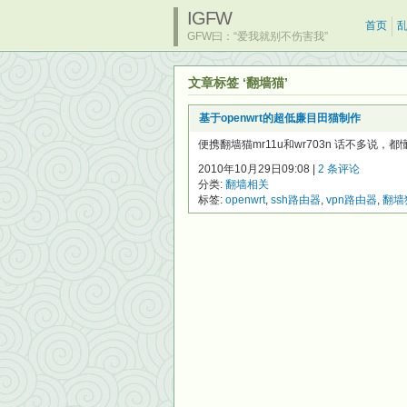
IGFW
首页
GFW曰：“爱我就别不伤害我”
文章标签 ‘翻墙猫’
基于openwrt的超低廉目田猫制作
便携翻墙猫mr11u和wr703n 话不多说，
2010年10月29日09:08 |
2 条评论
分类:
翻墙相关
标签:
openwrt
,
ssh路由器
,
vpn路由器
,
翻墙