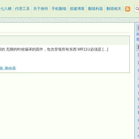
乱七八糟
代理工具
关于推特
手机翻墙
搭建博客
翻墙利器
翻墙相关
都懂的 无聊的时候编译的固件，包含穿墙所有东西 MR11U必须是 […]
猫
,
路由器