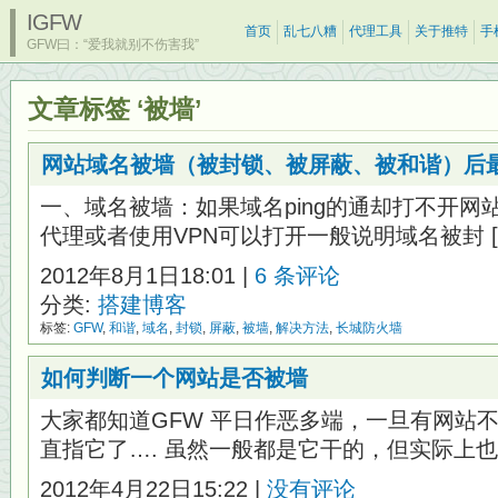
IGFW
首页
乱七八糟
代理工具
关于推特
手
GFW曰：“爱我就别不伤害我”
文章标签 ‘被墙’
网站域名被墙（被封锁、被屏蔽、被和谐）后
一、域名被墙：如果域名ping的通却打不开
代理或者使用VPN可以打开一般说明域名被封 [
2012年8月1日18:01 |
6 条评论
分类:
搭建博客
标签:
GFW
,
和谐
,
域名
,
封锁
,
屏蔽
,
被墙
,
解决方法
,
长城防火墙
如何判断一个网站是否被墙
大家都知道GFW 平日作恶多端，一旦有网站
直指它了…. 虽然一般都是它干的，但实际上也 
2012年4月22日15:22 |
没有评论