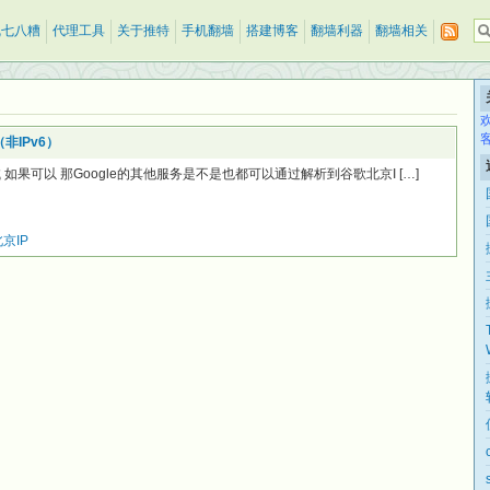
乱七八糟
代理工具
关于推特
手机翻墙
搭建博客
翻墙利器
翻墙相关
（非IPv6）
果可以 那Google的其他服务是不是也都可以通过解析到谷歌北京I […]
京IP