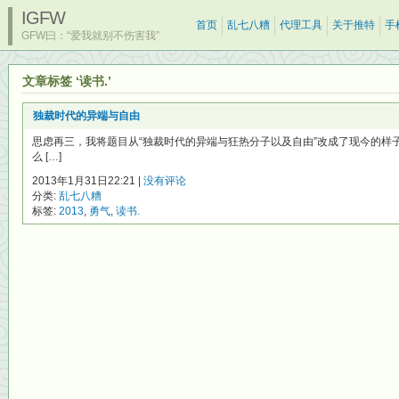
IGFW
首页
乱七八糟
代理工具
关于推特
手
GFW曰：“爱我就别不伤害我”
文章标签 ‘读书.’
独裁时代的异端与自由
思虑再三，我将题目从“独裁时代的异端与狂热分子以及自由”改成了现今的样
么 […]
2013年1月31日22:21 |
没有评论
分类:
乱七八糟
标签:
2013
,
勇气
,
读书.