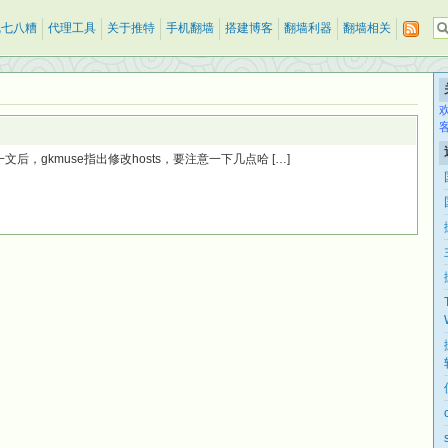
乱七八糟
代理工具
关于推特
手机翻墙
搭建博客
翻墙利器
翻墙相关
m一文后，gkmuse指出修改hosts，要注意一下几点哈 […]