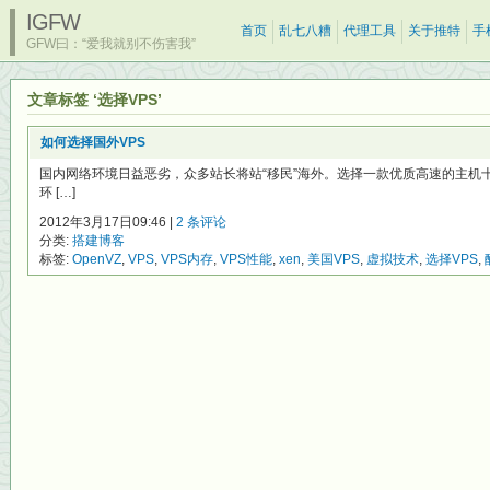
IGFW
首页
乱七八糟
代理工具
关于推特
手
GFW曰：“爱我就别不伤害我”
文章标签 ‘选择VPS’
如何选择国外VPS
国内网络环境日益恶劣，众多站长将站“移民”海外。选择一款优质高速的主机
环 […]
2012年3月17日09:46 |
2 条评论
分类:
搭建博客
标签:
OpenVZ
,
VPS
,
VPS内存
,
VPS性能
,
xen
,
美国VPS
,
虚拟技术
,
选择VPS
,