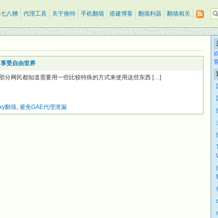
乱七八糟
代理工具
关于推特
手机翻墙
搭建博客
翻墙利器
翻墙相关
y翻墙，享受自由世界
ok中国大部分网民都知道需要用一些比较特殊的方式来使用这些东西 […]
oxy翻墙
,
避免GAE代理泄漏