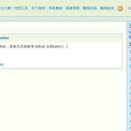
乱七八糟
代理工具
关于推特
手机翻墙
搭建博客
翻墙利器
翻墙相关
rker
fork，具体方式请参考 Github 文档open […]
ay