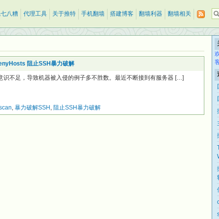
乱七八糟
代理工具
关于推特
手机翻墙
搭建博客
翻墙利器
翻墙相关
enyHosts 阻止SSH暴力破解
于安全意识不足，导致机器被入侵的例子多不胜数。最近不断接到有服务器 […]
scan
,
暴力破解SSH
,
阻止SSH暴力破解