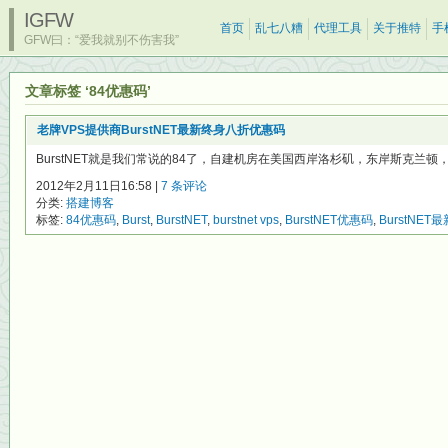
IGFW
首页
乱七八糟
代理工具
关于推特
手
GFW曰：“爱我就别不伤害我”
文章标签 ‘84优惠码’
老牌VPS提供商BurstNET最新终身八折优惠码
BurstNET就是我们常说的84了，自建机房在美国西岸洛杉矶，东岸斯克兰顿
2012年2月11日16:58 |
7 条评论
分类:
搭建博客
标签:
84优惠码
,
Burst
,
BurstNET
,
burstnet vps
,
BurstNET优惠码
,
BurstNET