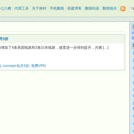
乱七八糟
代理工具
关于推特
手机翻墙
搭建博客
翻墙利器
翻墙相关
包月5折
ovpn增加了4条美国线路和3条日本线路，速度进一步得到提升，共拥 […]
销
,
cocovpn包月5折
,
免费VPN