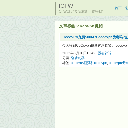
IGFW
首页
GFW曰：“爱我就别不伤害我”
文章标签 ‘cocovpn促销’
CocoVPN免费500M & cocovpn优惠码-
今天收到CoCovpn最新优惠政策。 coc
2012年8月16日10:42 |
没有评论
分类:
翻墙利器
标签:
cocovn优惠码
,
cocovpn
,
cocovpn促