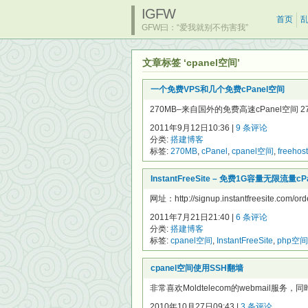
IGFW
首页
GFW曰：“爱我就别不伤害我”
文章标签 ‘cpanel空间’
一个免费VPS和几个免费cPanel空间
270MB–来自国外的免费高速cPanel空间
2011年9月12日10:36 |
9 条评论
分类:
搭建博客
标签:
270MB
,
cPanel
,
cpanel空间
,
freehos
InstantFreeSite – 免费1G容量无限流量
网址：http://signup.instantfreesite.com/order
2011年7月21日21:40 |
6 条评论
分类:
搭建博客
标签:
cpanel空间
,
InstantFreeSite
,
php空间
cpanel空间使用SSH翻墙
非常喜欢Moldtelecom的webmail服务
2010年10月27日09:43 |
3 条评论