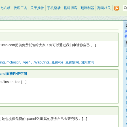
乱七八糟
代理工具
关于推特
手机翻墙
搭建博客
翻墙利器
翻墙相关
 270mb.com提供免费托管给大家！你可以通过我们申请你自己 […]
ting
,
mchost.ru
,
vps4u
,
WapCinta
,
免费vps
,
免费空间
,
国外空间
cPanel面板PHP空间
/ instantfree […]
，同时她也提供免费的cpanel空间,其他服务自己去研究吧， […]