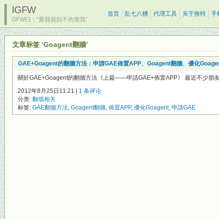
IGFW
首页
乱七八糟
代理工具
关于推特
手
GFW曰：“爱我就别不伤害我”
文章标签 ‘Goagent翻牆’
GAE+Goagent的翻牆方法：申請GAE佈置APP、Goagent翻牆、優化Goage
關於GAE+Goagent的翻牆方法《上篇——申請GAE+佈置APP》 最近不少朋
2012年8月25日11:21 |
1 条评论
分类:
翻墙相关
标签:
GAE翻牆方法
,
Goagent翻牆
,
佈置APP
,
優化Goagent
,
申請GAE