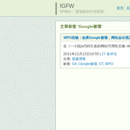
IGFW
首页
GFW曰：“爱我就别不伤害我”
文章标签 ‘Google被墙’
WPO实验：如果Google被墙，网站会出
在《一小段js代码引发的网站可用性灾难–W
2011年12月12日10:55 |
27 条评论
分类:
搭建博客
标签:
GA
,
Google被墙
,
GT
,
WPO