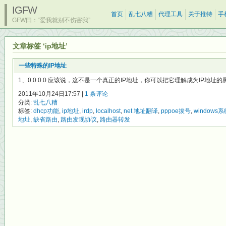
IGFW
首页
乱七八糟
代理工具
关于推特
手
GFW曰：“爱我就别不伤害我”
文章标签 ‘ip地址’
一些特殊的IP地址
1、0.0.0.0 应该说，这不是一个真正的IP地址，你可以把它理解成为IP地址
2011年10月24日17:57 |
1 条评论
分类:
乱七八糟
标签:
dhcp功能
,
ip地址
,
irdp
,
localhost
,
net 地址翻译
,
pppoe拔号
,
windows系
地址
,
缺省路由
,
路由发现协议
,
路由器转发