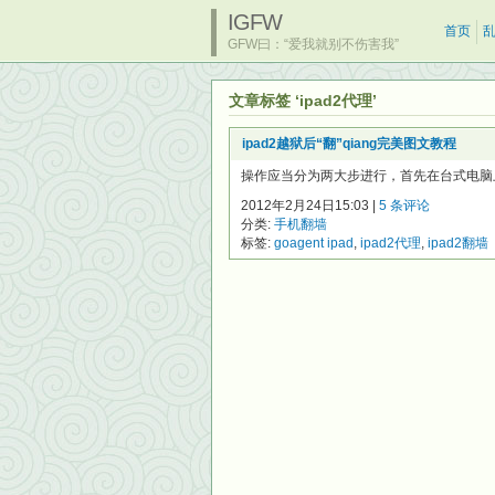
IGFW
首页
GFW曰：“爱我就别不伤害我”
文章标签 ‘ipad2代理’
ipad2越狱后“翻”qiang完美图文教程
操作应当分为两大步进行，首先在台式电脑上注册
2012年2月24日15:03 |
5 条评论
分类:
手机翻墙
标签:
goagent ipad
,
ipad2代理
,
ipad2翻墙