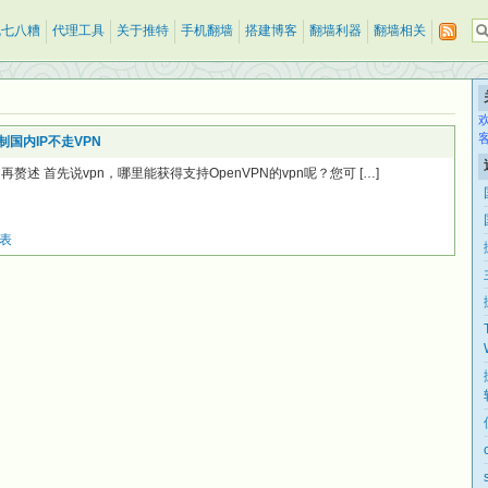
乱七八糟
代理工具
关于推特
手机翻墙
搭建博客
翻墙利器
翻墙相关
制国内IP不走VPN
赘述 首先说vpn，哪里能获得支持OpenVPN的vpn呢？您可 […]
由表