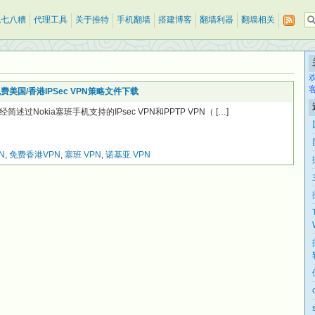
乱七八糟
代理工具
关于推特
手机翻墙
搭建博客
翻墙利器
翻墙相关
费美国/香港IPSec VPN策略文件下载
Nokia塞班手机支持的IPsec VPN和PPTP VPN（ […]
PN
,
免费香港VPN
,
塞班 VPN
,
诺基亚 VPN