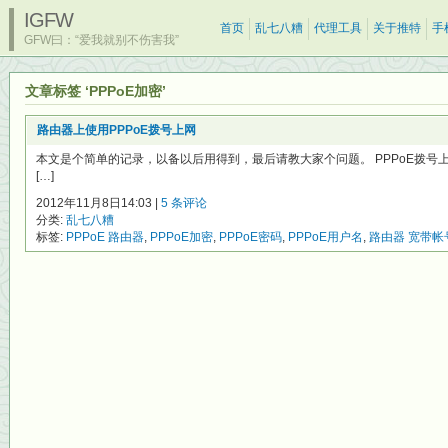
IGFW
首页
乱七八糟
代理工具
关于推特
手
GFW曰：“爱我就别不伤害我”
文章标签 ‘PPPoE加密’
路由器上使用PPPoE拨号上网
本文是个简单的记录，以备以后用得到，最后请教大家个问题。 PPPoE拨
[…]
2012年11月8日14:03 |
5 条评论
分类:
乱七八糟
标签:
PPPoE 路由器
,
PPPoE加密
,
PPPoE密码
,
PPPoE用户名
,
路由器 宽带帐