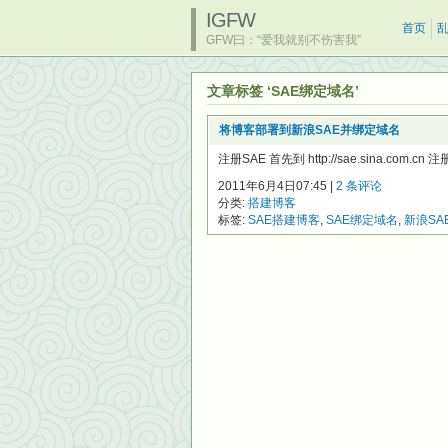
IGFW
首页
GFW曰：“爱我就别不伤害我”
文章标签 ‘SAE绑定域名’
将博客部署到新浪SAE并绑定域名
注册SAE 首先到 http://sae.sina.c
2011年6月4日07:45 |
2 条评论
分类:
搭建博客
标签:
SAE搭建博客
,
SAE绑定域名
,
新浪SA