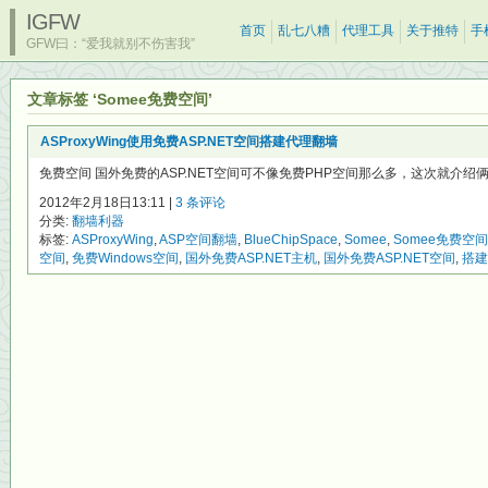
IGFW
首页
乱七八糟
代理工具
关于推特
手
GFW曰：“爱我就别不伤害我”
文章标签 ‘Somee免费空间’
ASProxyWing使用免费ASP.NET空间搭建代理翻墙
免费空间 国外免费的ASP.NET空间可不像免费PHP空间那么多，这次就介绍俩：Som
2012年2月18日13:11 |
3 条评论
分类:
翻墙利器
标签:
ASProxyWing
,
ASP空间翻墙
,
BlueChipSpace
,
Somee
,
Somee免费空间
空间
,
免费Windows空间
,
国外免费ASP.NET主机
,
国外免费ASP.NET空间
,
搭建